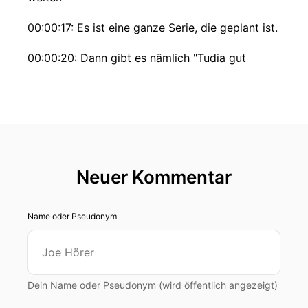
00:00:17: Es ist eine ganze Serie, die geplant ist.
00:00:20: Dann gibt es nämlich "Tudia gut
Wochen".
00:00:22: Die sind dann von Donnerstag bis
zum Sonntag, also vier Tage Yoga,
00:00:26: vom Feinsten.
Neuer Kommentar
00:00:27: * Musik *
00:00:29: So ein Fall wie ich, schafft der das
Name oder Pseudonym
nach einer Woche
00:00:34: oder vielleicht nach 2, 3 Übungen?
Dein Name oder Pseudonym (wird öffentlich angezeigt)
00:00:36: Na, einer Yoga-Stunde.