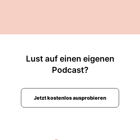
00:01:50: Ja, sehr gut.
00:01:51: Schöner Begriff, passt zu diesem Ort.
00:01:54: Wenn man über den Ort spricht,
00:01:56: wir laufen jetzt gerade fast an der
hauseigenen Kapelle vorbei.
Lust auf einen eigenen
00:02:00: Ich sag immer ganz gerne, das ist
Podcast?
schon magisch hier,
00:02:03: auf dem hohen Knochen.
00:02:04: Was war denn Ihr erster Eindruck, als
Jetzt kostenlos ausprobieren
Sie hier oben waren?
00:02:08: Dass ich sofort gedacht hab, das ist
ein Seelenort,